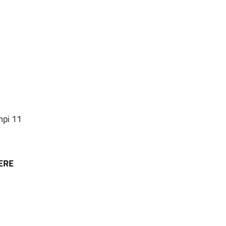
mpi 11
NERE