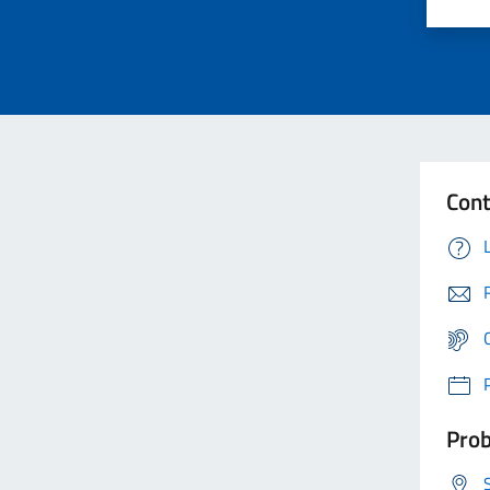
Cont
Prob