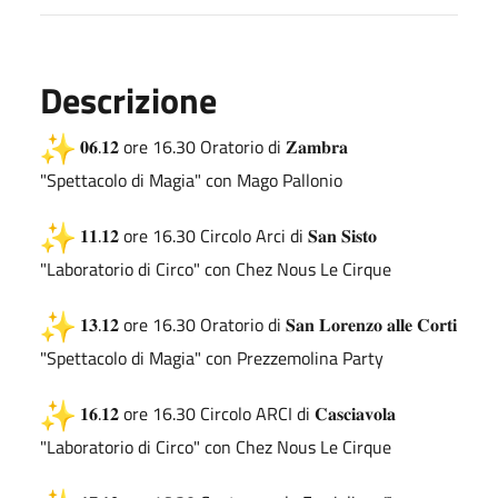
Descrizione
𝟎𝟔.𝟏𝟐 ore 16.30 Oratorio di 𝐙𝐚𝐦𝐛𝐫𝐚
"Spettacolo di Magia" con Mago Pallonio
𝟏𝟏.𝟏𝟐 ore 16.30 Circolo Arci di 𝐒𝐚𝐧 𝐒𝐢𝐬𝐭𝐨
"Laboratorio di Circo" con Chez Nous Le Cirque
𝟏𝟑.𝟏𝟐 ore 16.30 Oratorio di 𝐒𝐚𝐧 𝐋𝐨𝐫𝐞𝐧𝐳𝐨 𝐚𝐥𝐥𝐞 𝐂𝐨𝐫𝐭𝐢
"Spettacolo di Magia" con Prezzemolina Party
𝟏𝟔.𝟏𝟐 ore 16.30 Circolo ARCI di 𝐂𝐚𝐬𝐜𝐢𝐚𝐯𝐨𝐥𝐚
"Laboratorio di Circo" con Chez Nous Le Cirque