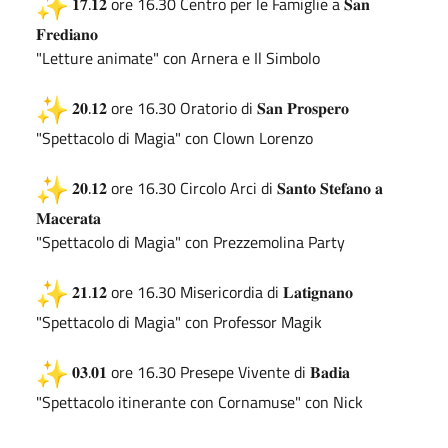
𝟏𝟕.𝟏𝟐 ore 16.30 Centro per le Famiglie a 𝐒𝐚𝐧
𝐅𝐫𝐞𝐝𝐢𝐚𝐧𝐨
"Letture animate" con Arnera e Il Simbolo
𝟐𝟎.𝟏𝟐 ore 16.30 Oratorio di 𝐒𝐚𝐧 𝐏𝐫𝐨𝐬𝐩𝐞𝐫𝐨
"Spettacolo di Magia" con Clown Lorenzo
𝟐𝟎.𝟏𝟐 ore 16.30 Circolo Arci di 𝐒𝐚𝐧𝐭𝐨 𝐒𝐭𝐞𝐟𝐚𝐧𝐨 𝐚
𝐌𝐚𝐜𝐞𝐫𝐚𝐭𝐚
"Spettacolo di Magia" con Prezzemolina Party
𝟐𝟏.𝟏𝟐 ore 16.30 Misericordia di 𝐋𝐚𝐭𝐢𝐠𝐧𝐚𝐧𝐨
"Spettacolo di Magia" con Professor Magik
𝟎𝟑.𝟎𝟏 ore 16.30 Presepe Vivente di 𝐁𝐚𝐝𝐢𝐚
"Spettacolo itinerante con Cornamuse" con Nick