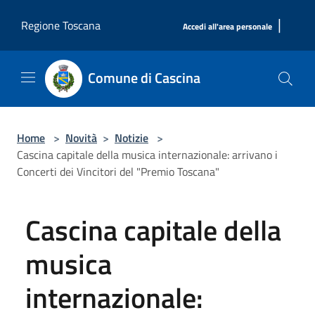
Salta al contenuto principale
|
Regione Toscana
Accedi all'area personale
Comune di Cascina
Home
>
Novità
>
Notizie
>
Cascina capitale della musica internazionale: arrivano i
Concerti dei Vincitori del "Premio Toscana"
Cascina capitale della
musica
internazionale: