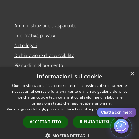
Amministrazione trasparente
Informativa privacy
Note legali
Dichiarazione di accessibilità
Piano di miglioramento
×
Informazioni sui cookie
Questo sito web utilizza cookie tecnici e assimilati strettamente
necessari al corretto funzionamento e alla navigazione del sito,
RSS
Copyright © 2026 • Comune di
nonché un cookie tecnico analitico al solo fine di elaborare
Accessibilità
informazioni statistiche, aggregate e anonime.
Cascina • Powered by
Per maggiori dettagli, può consultare la cookie policy al seguente
link
Privacy
Municipium
Accesso
•
✕
Chatta con me
Cookie
redazione
RIFIUTA TUTTO
ACCETTA TUTTO
Mappa del sito
Obiettivi di accessibilità
MOSTRA DETTAGLI