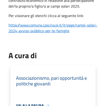
contributo economico in relazione alla partecipazione
del/la proprio/a figlio/a ai campi solari 2025.
Per visionare gli elenchi clicca al seguente link:
https://www.comune.cascina.pi.it/it/page/campi-solari-
2024-avviso-pubblico-per-le-famiglie
A cura di
Associazionismo, pari opportunità e
politiche giovanili
VAI ALLA PAGINA