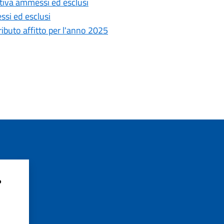
tiva ammessi ed esclusi
si ed esclusi
ibuto affitto per l'anno 2025
?