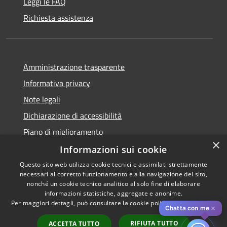
Leggi le FAQ
Richiesta assistenza
Amministrazione trasparente
Informativa privacy
Note legali
Dichiarazione di accessibilità
Piano di miglioramento
×
Informazioni sui cookie
Questo sito web utilizza cookie tecnici e assimilati strettamente
necessari al corretto funzionamento e alla navigazione del sito,
RSS
Copyright © 2026 • Comune di
nonché un cookie tecnico analitico al solo fine di elaborare
Accessibilità
informazioni statistiche, aggregate e anonime.
Cascina • Powered by
Per maggiori dettagli, può consultare la cookie policy al seguente
link
Privacy
Municipium
Accesso
•
✕
Chatta con me
Cookie
redazione
RIFIUTA TUTTO
ACCETTA TUTTO