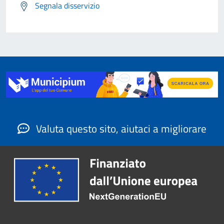
Segnala disservizio
Valuta questo sito, aiutaci a migliorare