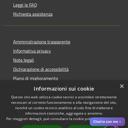
Leggi le FAQ
Richiesta assistenza
Amministrazione trasparente
Informativa privacy
Note legali
Dichiarazione di accessibilità
Piano di miglioramento
×
Informazioni sui cookie
Questo sito web utilizza cookie tecnici e assimilati strettamente
necessari al corretto funzionamento e alla navigazione del sito,
RSS
Copyright © 2026 • Comune di
nonché un cookie tecnico analitico al solo fine di elaborare
Accessibilità
informazioni statistiche, aggregate e anonime.
Cascina • Powered by
Per maggiori dettagli, può consultare la cookie policy al seguente
link
Privacy
Municipium
Accesso
•
✕
Chatta con me
Cookie