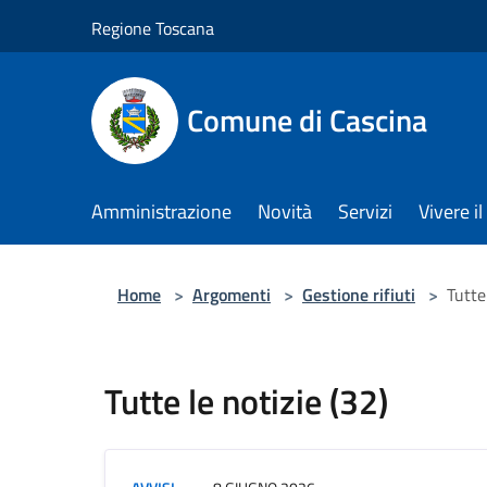
Salta al contenuto principale
Regione Toscana
Comune di Cascina
Amministrazione
Novità
Servizi
Vivere 
Home
>
Argomenti
>
Gestione rifiuti
>
Tutte
Tutte le notizie (32)