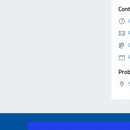
Cont
Prob