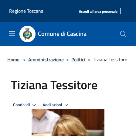
Salta al contenuto principale
|
Regione Toscana
Accedi all'area personale
Comune di Cascina
Home
>
Amministrazione
>
Politici
>
Tiziana Tessitore
Tiziana Tessitore
Condividi
Vedi azioni