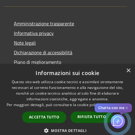
Amministrazione trasparente
Informativa privacy
Note legali
Dichiarazione di accessibilità
Piano di miglioramento
×
Informazioni sui cookie
Questo sito web utilizza cookie tecnici e assimilati strettamente
necessari al corretto funzionamento e alla navigazione del sito,
RSS
Copyright © 2026 • Comune di
nonché un cookie tecnico analitico al solo fine di elaborare
Accessibilità
informazioni statistiche, aggregate e anonime.
Cascina • Powered by
Per maggiori dettagli, può consultare la cookie policy al seguente
link
Privacy
Municipium
Accesso
•
✕
Chatta con me
Cookie
redazione
RIFIUTA TUTTO
ACCETTA TUTTO
Mappa del sito
Obiettivi di accessibilità
MOSTRA DETTAGLI