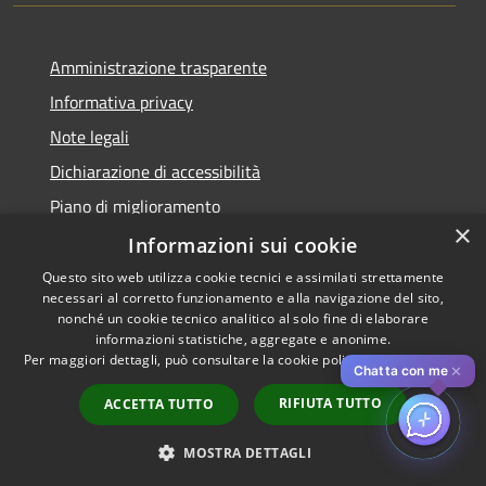
Amministrazione trasparente
Informativa privacy
Note legali
Dichiarazione di accessibilità
Piano di miglioramento
×
Informazioni sui cookie
Questo sito web utilizza cookie tecnici e assimilati strettamente
necessari al corretto funzionamento e alla navigazione del sito,
RSS
Copyright © 2026 • Comune di
nonché un cookie tecnico analitico al solo fine di elaborare
Accessibilità
informazioni statistiche, aggregate e anonime.
Cascina • Powered by
Per maggiori dettagli, può consultare la cookie policy al seguente
link
Privacy
Municipium
Accesso
•
✕
Chatta con me
Cookie
redazione
RIFIUTA TUTTO
ACCETTA TUTTO
Mappa del sito
Obiettivi di accessibilità
MOSTRA DETTAGLI