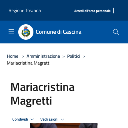
Salta al contenuto principale
|
Regione Toscana
Accedi all'area personale
Comune di Cascina
Home
>
Amministrazione
>
Politici
>
Mariacristina Magretti
Mariacristina
Magretti
Condividi
Vedi azioni