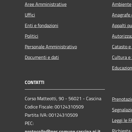
Aree Amministrative
Ambiente
Uffici
Anagrafe e
Enti e fondazioni
Appalti pu
Politici
Autorizza
Personale Amministrativo
Catasto e
Documenti e dati
Cultura e
Educazion
CONTATTI
Corso Matteotti, 90 - 56021 - Cascina
Prenotaz
Codice Fiscale: 00124310509
Segnalazi
Partita IVA: 00124310509
Leggi le 
PEC:
Richiesta
protocollo@pec.comune.cascina.pi.it