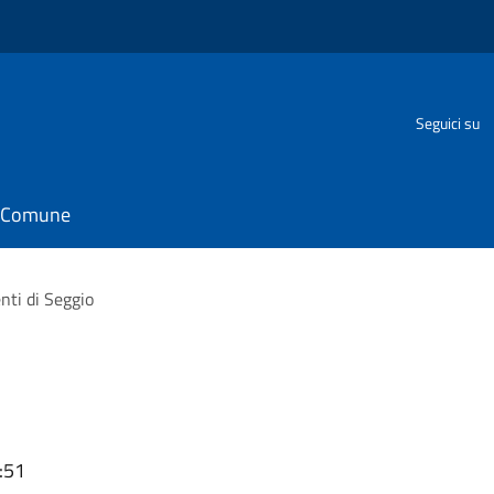
Seguici su
il Comune
nti di Seggio
:51