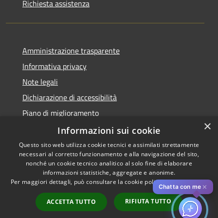
Richiesta assistenza
Amministrazione trasparente
Informativa privacy
Note legali
Dichiarazione di accessibilità
Piano di miglioramento
×
Informazioni sui cookie
Questo sito web utilizza cookie tecnici e assimilati strettamente
necessari al corretto funzionamento e alla navigazione del sito,
RSS
Copyright © 2026 • Comune di
nonché un cookie tecnico analitico al solo fine di elaborare
Accessibilità
informazioni statistiche, aggregate e anonime.
Cascina • Powered by
Per maggiori dettagli, può consultare la cookie policy al seguente
link
Privacy
Municipium
Accesso
•
✕
Chatta con me
Cookie
redazione
RIFIUTA TUTTO
ACCETTA TUTTO
Mappa del sito