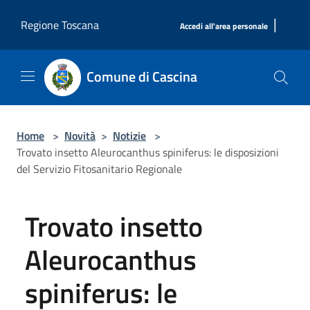
Salta al contenuto principale
|
Regione Toscana
Accedi all'area personale
Comune di Cascina
Home
>
Novità
>
Notizie
>
Trovato insetto Aleurocanthus spiniferus: le disposizioni
del Servizio Fitosanitario Regionale
Trovato insetto
Aleurocanthus
spiniferus: le