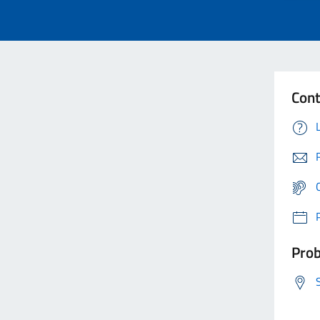
Cont
Prob