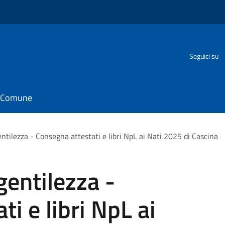
Seguici su
il Comune
ntilezza - Consegna attestati e libri NpL ai Nati 2025 di Cascina
gentilezza -
i e libri NpL ai