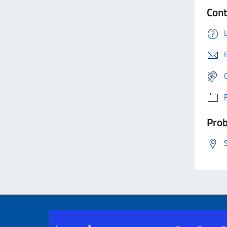
Cont
Prob