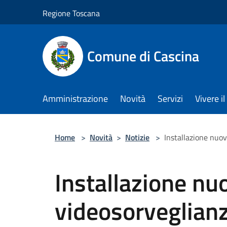
Salta al contenuto principale
Regione Toscana
Comune di Cascina
Amministrazione
Novità
Servizi
Vivere 
Home
>
Novità
>
Notizie
>
Installazione nuov
Installazione nuov
videosorveglian