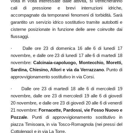
volta in volta interessate dalle attività, si verificheranno
cali di pressione e brevi interruzioni idriche,
accompagnate da temporanei fenomeni di torbidità. Sarà
garantito un servizio idrico sostitutivo tramite autobotti e
cisterne posizionate in funzione delle aree coinvolte dai
flussaggi.
·
Dalle ore 23 di domenica 16 alle 6 di lunedì 17
novembre, e dalle ore 23 di lunedì 17 alle 6 di martedì 18
novembre:
Calcinaia-capoluogo, Montecchio, Moretti,
Sardina, Chiesino, Allori e via da Verrazzano
. Punto di
approvvigionamento sostitutivo in via Corsi.
·
Dalle ore 23 di martedì 18 alle 6 di mercoledì 19
novembre, dalle ore 23 di mercoledì 19 alle 6 di giovedì
20 novembre, e dalle ore 23 di giovedì 20 alle 6 di venerdì
21 novembre:
Fornacette, Pardossi, vie Fosso Nuovo e
Pozzale
. Punti di approvvigionamento sostitutivo in
piazza Timisoara, in via Tosco-Romagnola (nei pressi del
Cottolengo) e in via La Torre.