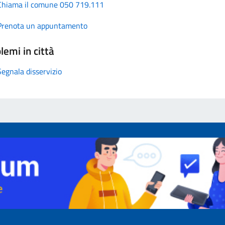
Chiama il comune 050 719.111
Prenota un appuntamento
lemi in città
Segnala disservizio