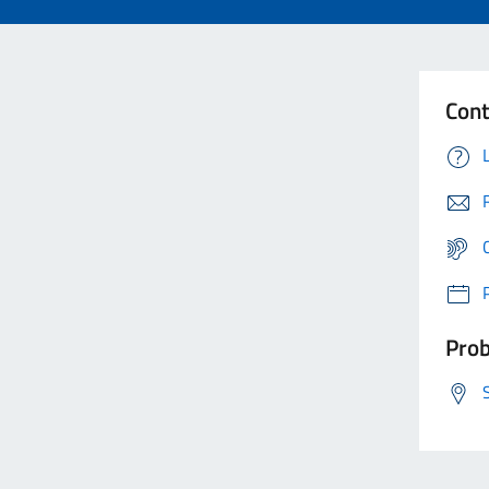
Cont
Prob