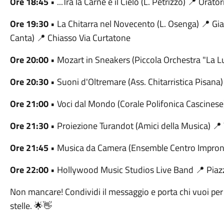
Ore 18:45
• ...Tra la Carne e il Cielo (L. Petrizzo) 📍 Orato
Ore 19:30
• La Chitarra nel Novecento (L. Osenga) 📍 Gia
Canta) 📍 Chiasso Via Curtatone
Ore 20:00
• Mozart in Sneakers (Piccola Orchestra "La Lu
Ore 20:30
• Suoni d'Oltremare (Ass. Chitarristica Pisana)
Ore 21:00
• Voci dal Mondo (Corale Polifonica Cascinese
Ore 21:30
• Proiezione Turandot (Amici della Musica) 📍
Ore 21:45
• Musica da Camera (Ensemble Centro Impront
Ore 22:00
• Hollywood Music Studios Live Band 📍 Piazz
Non mancare! Condividi il messaggio e porta chi vuoi per 
stelle. 🌟👋