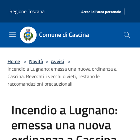
Salta al contenuto principale
|
Regione Toscana
Accedi all'area personale
Comune di Cascina
Home
>
Novità
>
Avvisi
>
Incendio a Lugnano: emessa una nuova ordinanza a
Cascina. Revocati i vecchi divieti, restano le
raccomandazioni precauzionali
Incendio a Lugnano:
emessa una nuova
ordinanza a Cascina.