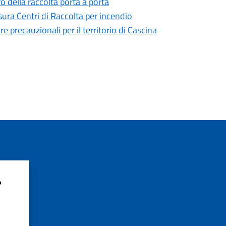
o della raccolta porta a porta
ra Centri di Raccolta per incendio
recauzionali per il territorio di Cascina
?