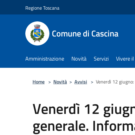
Salta al contenuto principale
Regione Toscana
Comune di Cascina
Amministrazione
Novità
Servizi
Vivere 
Home
>
Novità
>
Avvisi
>
Venerdì 12 giugno: s
Venerdì 12 giugn
generale. Informa