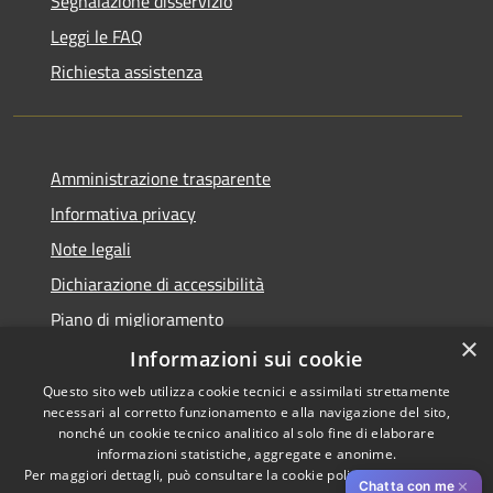
Segnalazione disservizio
Leggi le FAQ
Richiesta assistenza
Amministrazione trasparente
Informativa privacy
Note legali
Dichiarazione di accessibilità
Piano di miglioramento
×
Informazioni sui cookie
Questo sito web utilizza cookie tecnici e assimilati strettamente
necessari al corretto funzionamento e alla navigazione del sito,
RSS
Copyright © 2026 • Comune di
nonché un cookie tecnico analitico al solo fine di elaborare
Accessibilità
informazioni statistiche, aggregate e anonime.
Cascina • Powered by
Per maggiori dettagli, può consultare la cookie policy al seguente
link
Privacy
Municipium
Accesso
•
✕
Chatta con me