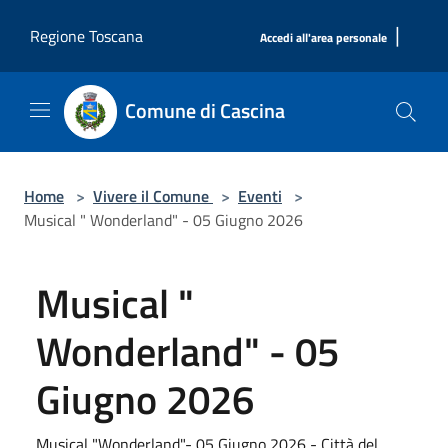
Salta al contenuto principale
|
Regione Toscana
Accedi all'area personale
Comune di Cascina
Home
>
Vivere il Comune
>
Eventi
>
Musical " Wonderland" - 05 Giugno 2026
Musical "
Wonderland" - 05
Giugno 2026
Musical "Wonderland"- 05 Giugno 2026 - Città del