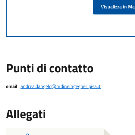
Visualizza in M
Punti di contatto
email
:
andrea.dangelo@ordineingegneripisa.it
Allegati