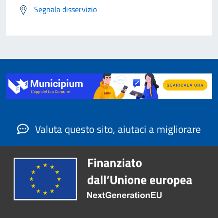
Segnala disservizio
Valuta questo sito, aiutaci a migliorare