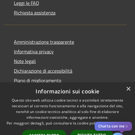
Leggi le FAQ
Richiesta assistenza
Amministrazione trasparente
Informativa privacy
Note legali
Dichiarazione di accessibilità
Piano di miglioramento
×
Informazioni sui cookie
Questo sito web utilizza cookie tecnici e assimilati strettamente
necessari al corretto funzionamento e alla navigazione del sito,
RSS
Copyright © 2026 • Comune di
nonché un cookie tecnico analitico al solo fine di elaborare
Accessibilità
informazioni statistiche, aggregate e anonime.
Cascina • Powered by
Per maggiori dettagli, può consultare la cookie policy al seguente
link
Privacy
Municipium
Accesso
•
✕
Chatta con me
Cookie
redazione