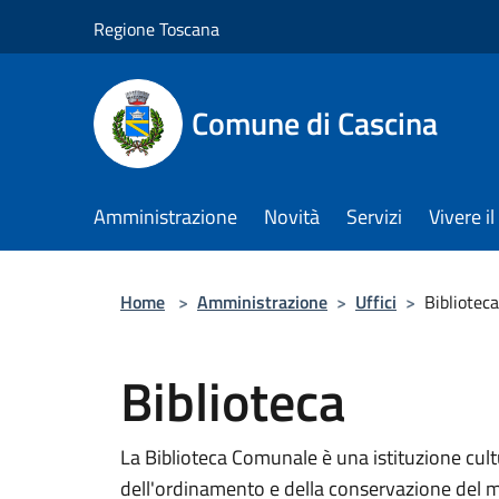
Salta al contenuto principale
Regione Toscana
Comune di Cascina
Amministrazione
Novità
Servizi
Vivere 
Home
>
Amministrazione
>
Uffici
>
Biblioteca
Biblioteca
La Biblioteca Comunale è una istituzione cultu
dell'ordinamento e della conservazione del m