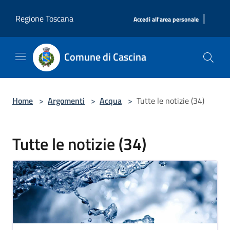
Salta al contenuto principale
|
Regione Toscana
Accedi all'area personale
Comune di Cascina
Home
>
Argomenti
>
Acqua
>
Tutte le notizie (34)
Tutte le notizie (34)