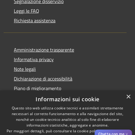
Segnalazione disservizio
Leggi le FAQ
Richiesta assistenza
Amministrazione trasparente
Informativa privacy
Note legali
Dichiarazione di accessibilità
Piano di miglioramento
×
Informazioni sui cookie
Questo sito web utilizza cookie tecnici e assimilati strettamente
necessari al corretto funzionamento e alla navigazione del sito,
RSS
Copyright © 2026 • Comune di
nonché un cookie tecnico analitico al solo fine di elaborare
Accessibilità
informazioni statistiche, aggregate e anonime.
Cascina • Powered by
Per maggiori dettagli, può consultare la cookie policy al seguente
link
Privacy
Municipium
Accesso
•
✕
Chatta con me