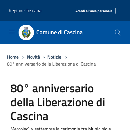
Salta al contenuto principale
|
Regione Toscana
Accedi all'area personale
Comune di Cascina
Home
>
Novità
>
Notizie
>
80° anniversario della Liberazione di Cascina
80° anniversario
della Liberazione di
Cascina
Mercoledì 4 settembre la cerimonia tra Municipio e